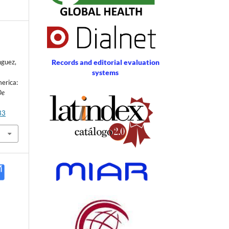
Records and editorial evaluation
nguez,
systems
merica:
De
33