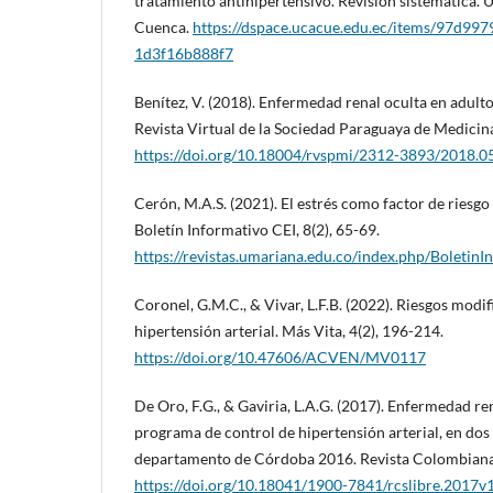
tratamiento antihipertensivo. Revisión sistemática. 
Cuenca.
https://dspace.ucacue.edu.ec/items/97d99
1d3f16b888f7
Benítez, V. (2018). Enfermedad renal oculta en adulto
Revista Virtual de la Sociedad Paraguaya de Medicina 
https://doi.org/10.18004/rvspmi/2312-3893/2018.0
Cerón, M.A.S. (2021). El estrés como factor de riesgo 
Boletín Informativo CEI, 8(2), 65-69.
https://revistas.umariana.edu.co/index.php/Boletin
Coronel, G.M.C., & Vivar, L.F.B. (2022). Riesgos modif
hipertensión arterial. Más Vita, 4(2), 196-214.
https://doi.org/10.47606/ACVEN/MV0117
De Oro, F.G., & Gaviria, L.A.G. (2017). Enfermedad re
programa de control de hipertensión arterial, en dos
departamento de Córdoba 2016. Revista Colombiana S
https://doi.org/10.18041/1900-7841/rcslibre.2017