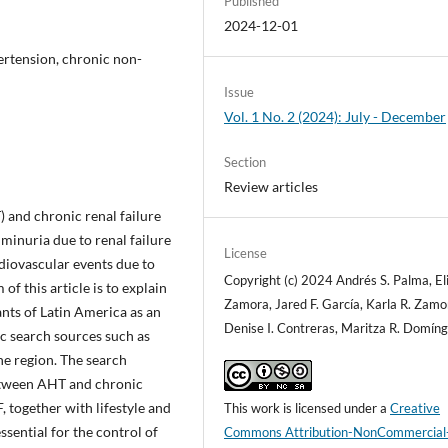
Published
2024-12-01
pertension, chronic non-
Issue
Vol. 1 No. 2 (2024): July - December
Section
Review articles
 and chronic renal failure
uminuria due to renal failure
License
rdiovascular events due to
Copyright (c) 2024 Andrés S. Palma, Eli
f this article is to explain
Zamora, Jared F. García, Karla R. Zamo
ants of Latin America as an
Denise I. Contreras, Maritza R. Domín
c search sources such as
the region. The search
between AHT and chronic
 together with lifestyle and
This work is licensed under a
Creative
sential for the control of
Commons Attribution-NonCommercial