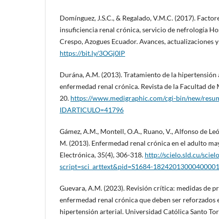
Domínguez, J.S.C., & Regalado, V.M.C. (2017). Facto
insuficiencia renal crónica, servicio de nefrología 
Crespo, Azogues Ecuador. Avances, actualizaciones y 
https://bit.ly/3OGj0lP
Durána, A.M. (2013). Tratamiento de la hipertensión 
enfermedad renal crónica. Revista de la Facultad de
20.
https://www.medigraphic.com/cgi-bin/new/resum
IDARTICULO=41796
Gámez, A.M., Montell, O.A., Ruano, V., Alfonso de León
M. (2013). Enfermedad renal crónica en el adulto ma
Electrónica, 35(4), 306-318.
http://scielo.sld.cu/sciel
script=sci_arttext&pid=S1684-1824201300040000
Guevara, A.M. (2023). Revisión crítica: medidas de p
enfermedad renal crónica que deben ser reforzados e
hipertensión arterial. Universidad Católica Santo To