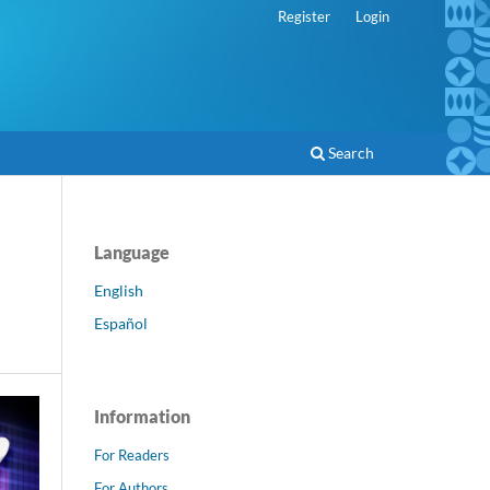
Register
Login
Search
Language
English
Español
Information
For Readers
For Authors