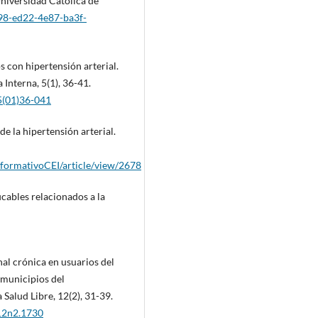
Universidad Católica de
798-ed22-4e87-ba3f-
s con hipertensión arterial.
Interna, 5(1), 36-41.
5(01)36-041
de la hipertensión arterial.
InformativoCEI/article/view/2678
icables relacionados a la
nal crónica en usuarios del
 municipios del
alud Libre, 12(2), 31-39.
v12n2.1730