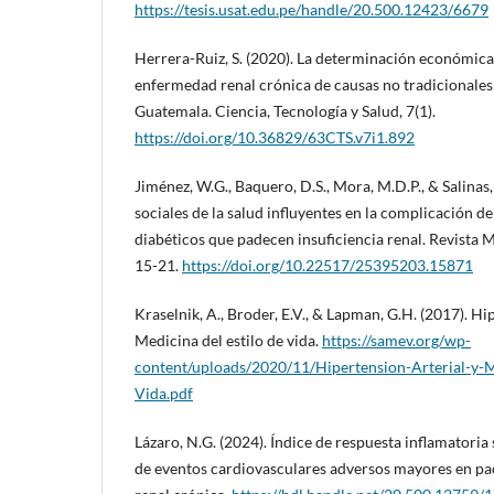
https://tesis.usat.edu.pe/handle/20.500.12423/6679
Herrera-Ruiz, S. (2020). La determinación económica, 
enfermedad renal crónica de causas no tradicionales 
Guatemala. Ciencia, Tecnología y Salud, 7(1).
https://doi.org/10.36829/63CTS.v7i1.892
Jiménez, W.G., Baquero, D.S., Mora, M.D.P., & Salinas
sociales de la salud influyentes en la complicación d
diabéticos que padecen insuficiencia renal. Revista M
15-21.
https://doi.org/10.22517/25395203.15871
Kraselnik, A., Broder, E.V., & Lapman, G.H. (2017). Hi
Medicina del estilo de vida.
https://samev.org/wp-
content/uploads/2020/11/Hipertension-Arterial-y-M
Vida.pdf
Lázaro, N.G. (2024). Índice de respuesta inflamatoria
de eventos cardiovasculares adversos mayores en p