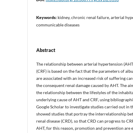
Keywords:
kidney, chronic renal failure, arterial hy
communicable diseases
Abstract
The relationship between arterial hypertension (AHT)
(CRF) is based on the fact that the parameters of alb
are associated with an increased risk of suffering ca
the consequent renal damage caused by AHT. The aim o
the relationship between the lifestyles of the inhabit
underlying cause of AHT and CRF, using bibliographi
Google Scholar to investigate studies carried out in 
showed studies that portray the interrelationship 
renal disease (CRD), so that CRD can progress to CRF,
AHT, for this reason, promotion and prevention are es