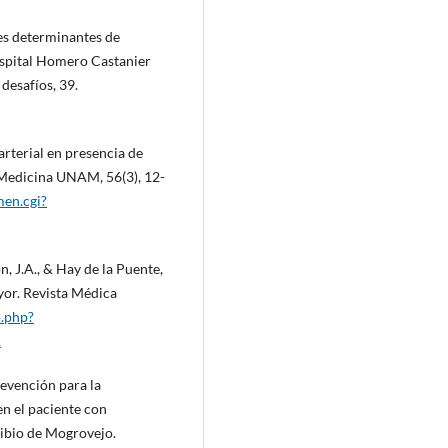
res determinantes de
Hospital Homero Castanier
desafíos, 39.
arterial en presencia de
 Medicina UNAM, 56(3), 12-
en.cgi?
, J.A., & Hay de la Puente,
yor. Revista Médica
o.php?
1
revención para la
n el paciente con
ribio de Mogrovejo.