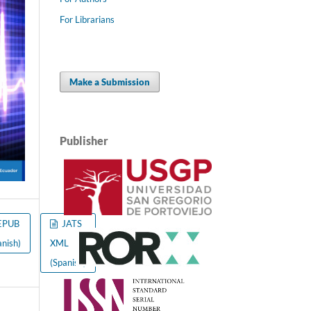
For Librarians
Make a Submission
Publisher
EPUB
JATS
anish)
XML
(Spanish)