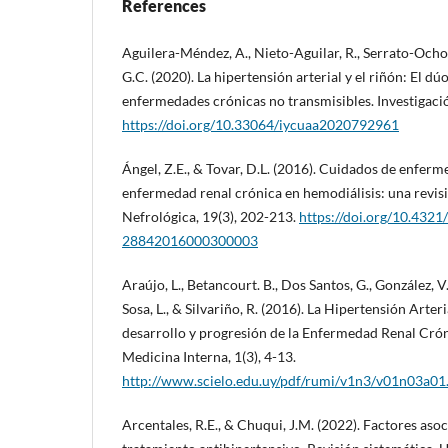
References
Aguilera-Méndez, A., Nieto-Aguilar, R., Serrato-Och
G.C. (2020). La hipertensión arterial y el riñón: El dúo
enfermedades crónicas no transmisibles. Investigació
https://doi.org/10.33064/iycuaa2020792961
Ángel, Z.E., & Tovar, D.L. (2016). Cuidados de enferm
enfermedad renal crónica en hemodiálisis: una revis
Nefrológica, 19(3), 202-213.
https://doi.org/10.4321
28842016000300003
Araújo, L., Betancourt. B., Dos Santos, G., González, V.
Sosa, L., & Silvariño, R. (2016). La Hipertensión Arteri
desarrollo y progresión de la Enfermedad Renal Crón
Medicina Interna, 1(3), 4-13.
http://www.scielo.edu.uy/pdf/rumi/v1n3/v01n03a01
Arcentales, R.E., & Chuqui, J.M. (2022). Factores aso