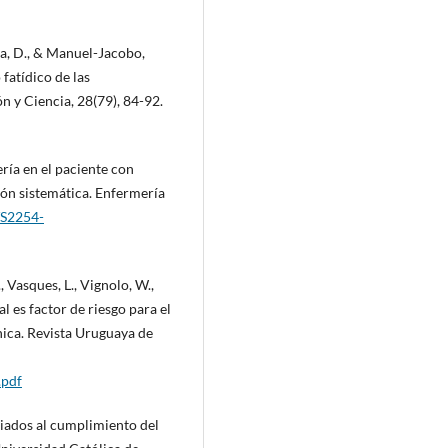
oa, D., & Manuel-Jacobo,
 fatídico de las
n y Ciencia, 28(79), 84-92.
ería en el paciente con
ión sistemática. Enfermería
/S2254-
, Vasques, L., Vignolo, W.,
al es factor de riesgo para el
ica. Revista Uruguaya de
.pdf
ciados al cumplimiento del