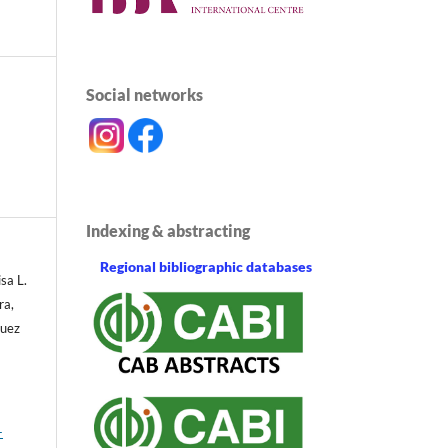
Social networks
Indexing & abstracting
Regional bibliographic databases
sa L.
ra,
guez
-