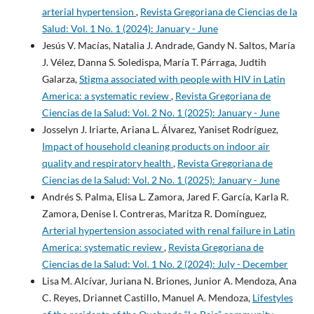
arterial hypertension
,
Revista Gregoriana de Ciencias de la
Salud: Vol. 1 No. 1 (2024): January - June
Jesús V. Macías, Natalia J. Andrade, Gandy N. Saltos, María
J. Vélez, Danna S. Soledispa, María T. Párraga, Judtih
Galarza,
Stigma associated with people with HIV in Latin
America: a systematic review
,
Revista Gregoriana de
Ciencias de la Salud: Vol. 2 No. 1 (2025): January - June
Josselyn J. Iriarte, Ariana L. Álvarez, Yaniset Rodríguez,
Impact of household cleaning products on indoor air
quality and respiratory health
,
Revista Gregoriana de
Ciencias de la Salud: Vol. 2 No. 1 (2025): January - June
Andrés S. Palma, Elisa L. Zamora, Jared F. García, Karla R.
Zamora, Denise I. Contreras, Maritza R. Domínguez,
Arterial hypertension associated with renal failure in Latin
America: systematic review
,
Revista Gregoriana de
Ciencias de la Salud: Vol. 1 No. 2 (2024): July - December
Lisa M. Alcívar, Juriana N. Briones, Junior A. Mendoza, Ana
C. Reyes, Driannet Castillo, Manuel A. Mendoza,
Lifestyles