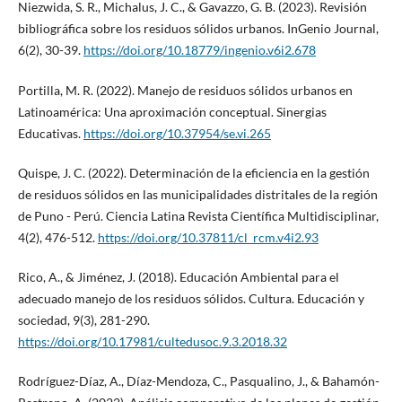
Niezwida, S. R., Michalus, J. C., & Gavazzo, G. B. (2023). Revisión
bibliográfica sobre los residuos sólidos urbanos. InGenio Journal,
6(2), 30-39.
https://doi.org/10.18779/ingenio.v6i2.678
Portilla, M. R. (2022). Manejo de residuos sólidos urbanos en
Latinoamérica: Una aproximación conceptual. Sinergias
Educativas.
https://doi.org/10.37954/se.vi.265
Quispe, J. C. (2022). Determinación de la eficiencia en la gestión
de residuos sólidos en las municipalidades distritales de la región
de Puno - Perú. Ciencia Latina Revista Científica Multidisciplinar,
4(2), 476-512.
https://doi.org/10.37811/cl_rcm.v4i2.93
Rico, A., & Jiménez, J. (2018). Educación Ambiental para el
adecuado manejo de los residuos sólidos. Cultura. Educación y
sociedad, 9(3), 281-290.
https://doi.org/10.17981/cultedusoc.9.3.2018.32
Rodríguez-Díaz, A., Díaz-Mendoza, C., Pasqualino, J., & Bahamón-