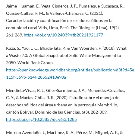
Jaime-Huaman, E., Vega-Cisneros, J. P., Pumaleque-Sucasaca, R.,
Quispe-Callasi, F. M., & Vallejos-Chamaya, C. (2021).
Caracterización y cuantificación de residuos sólidos en la
comunidad rural Vitis, Lima, Perú. The Biologist (Lima), 19(2),
261-269.
https://doi.org/10.24039/rtb20211921177
Kaza, S., Yao, L. C., Bhada-Tata, P., & Van Woerden, F. (2018). What
a Waste 2.0: A Global Snapshot of Solid Waste Management to
2050. World Bank Group.
https://openknowledge.worldbank.org/entities/publication/d3f9d45e
115f-559b-b14f-28552410e90a
Mendieta-Vivas, R. J., Giler-Sarmiento, J. A., Menéndez-Cevallos,
C. Y., & Macías-Chila, R. R. (2020). Estudio sobre el manejo de
desechos sólidos del área urbana en la parroquia Membrillo,
cantón Bolívar. Dominio de las Ciencias, 6(3), 282-309.
https://doi.org/10.23857/dc.v6i3.1285
Moreno Avendaño, J., Martínez, K. A., Pérez, M., Miguel, A. E., &