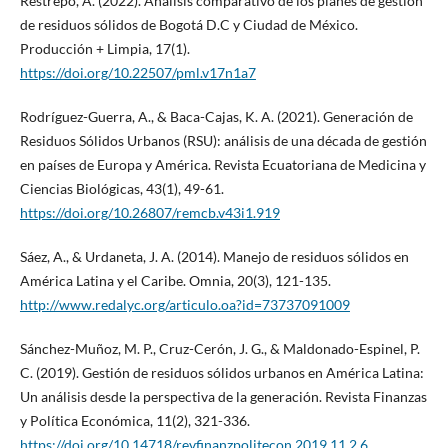
Restrepo, A. (2022). Análisis comparativo de los planes de gestión
de residuos sólidos de Bogotá D.C y Ciudad de México.
Producción + Limpia, 17(1).
https://doi.org/10.22507/pml.v17n1a7
Rodríguez-Guerra, A., & Baca-Cajas, K. A. (2021). Generación de
Residuos Sólidos Urbanos (RSU): análisis de una década de gestión
en países de Europa y América. Revista Ecuatoriana de Medicina y
Ciencias Biológicas, 43(1), 49-61.
https://doi.org/10.26807/remcb.v43i1.919
Sáez, A., & Urdaneta, J. A. (2014). Manejo de residuos sólidos en
América Latina y el Caribe. Omnia, 20(3), 121-135.
http://www.redalyc.org/articulo.oa?id=73737091009
Sánchez-Muñoz, M. P., Cruz-Cerón, J. G., & Maldonado-Espinel, P.
C. (2019). Gestión de residuos sólidos urbanos en América Latina:
Un análisis desde la perspectiva de la generación. Revista Finanzas
y Política Económica, 11(2), 321-336.
https://doi.org/10.14718/revfinanzpolitecon.2019.11.2.6