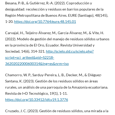
Besana, P.-B., & Gutiérrez, R.-A. (2022). Coproducción y
desigualdad: recolección y residuos en barrios populares de la
Región Metropolitana de Buenos Aires. EURE (Santiago), 48(145),
1-20.
https://doi.org/10.7764/eure.48.145.01
Carvajal, H., Teijeiro-Álvarez, M., García-Álvarez, M., & Vite, H.
(2022). Modelo de gestión del manejo de residuos sólidos urbanos
en la provincia de El Oro, Ecuador. Revista Universidad y
Sociedad, 14(6), 314-321.
http://scielo.sld.cu/scielo.php?
script=sci_arttext&pid=S2218-
36202022000600314&lng=es&nrm=iso
Chamorro, W. P., Sarduy-Pereira, L. B., Decker, M., & Diéguez-
Santana, K. (2023). Gestión de los residuos sólidos en áreas
rurales, un análisis de una parroquia de la Amazonia ecuatoriana.
Revista de I+D Tecnológico, 19(1), 1-11.
https://doi.org/10.33412/idt.v19.1.3776
Cruzado, J. C. (2023). Gestión de residuos sólidos, una mirada a la