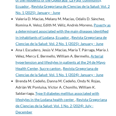
of the residents of the Quebrada “La Paja” community,
Ecuador
,
Revista Gregoriana de Ciencias de la Salud: Vol. 2
No. 1 (2025): January - June
Valeria D. Macías, Melany M. Macías, Odalis D. Sánchez,
Romina A. Veloz, Edith M. Véliz, Andrés Moreno,
Poverty as
a determinant associated with the main diseases identified
in inhabitants of Lodana, Ecuador
,
Revista Gregoriana de
Ciencias de la Salud: Vol. 2 No. 1 (2025): January - June
Ana I. Escudero, Jesús V. Macías, María T. Párraga, María J.
Vélez, Mercy E. Bermello, William A. Bermello,
Arterial
hypertension and lifestyles in patients at the 24 de Mayo
Health Center, Sucre canton
,
Revista Gregoriana de
Ciencias de la Salud: Vol. 1 No. 1 (2024): January - June
Brenda M. Cedeño, Danna M. Cedeño, Ondy N. Rojas,
Adrián W. Ponluisa, Víctor A. Chonillo, William K.
Saldarriaga,
Type II diabetes mellitus associated with
lifestyles in the Lodana health center
,
Revista Gregoriana
de Ciencias de la Salud: Vol. 1 No. 2 (2024): July -
December