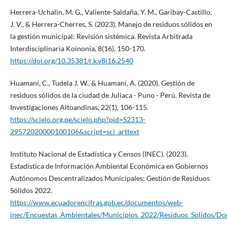
Herrera-Uchalin, M. G., Valiente-Saldaña, Y. M., Garibay-Castillo,
J. V., & Herrera-Cherres, S. (2023). Manejo de residuos sólidos en
la gestión municipal: Revisión sistémica. Revista Arbitrada
Interdisciplinaria Koinonía, 8(16), 150-170.
https://doi.org/10.35381/r.k.v8i16.2540
Huamaní, C., Tudela J. W., & Huamaní, A. (2020). Gestión de
residuos sólidos de la ciudad de Juliaca - Puno - Perú. Revista de
Investigaciones Altoandinas, 22(1), 106-115.
https://scielo.org.pe/scielo.php?pid=S2313-
29572020000100106&script=sci_arttext
Instituto Nacional de Estadística y Censos (INEC). (2023).
Estadística de Información Ambiental Económica en Gobiernos
Autónomos Descentralizados Municipales: Gestión de Residuos
Sólidos 2022.
https://www.ecuadorencifras.gob.ec/documentos/web-
inec/Encuestas_Ambientales/Municipios_2022/Residuos_Solidos/D