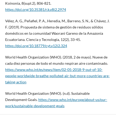
Koinonía, 8(supl.2), 806-821.
https://doi.org/10.35381/r.k.v8i2.2974
Vélez, A. G., Peñafiel, P. A., Heredia, M., Barreno, S. N., & Chávez, J.
F. (2019). Propuesta de sistema de gestión de residuos sólidos
domésticos en la comunidad Waorani Gareno de la Amazonía
Ecuatoriana. Ciencia y Tecnología, 12(2), 33-45.
https://doi.org/10.18779/cyt.v12i2.324
World Health Organization (WHO). (2018, 2 de mayo). Nueve de
cada diez personas de todo el mundo respiran aire contaminado.
https://www.who.int/es/news/item/02-05-2018-9-out-of-10-
people-worldwide-breathe-polluted-air-but-more-countries-are-
taking-action
World Health Organization (WHO). (n.d). Sustainable
Development Goals.
https://www.who.int/europe/about-us/our-
work/sustainable-development-goals