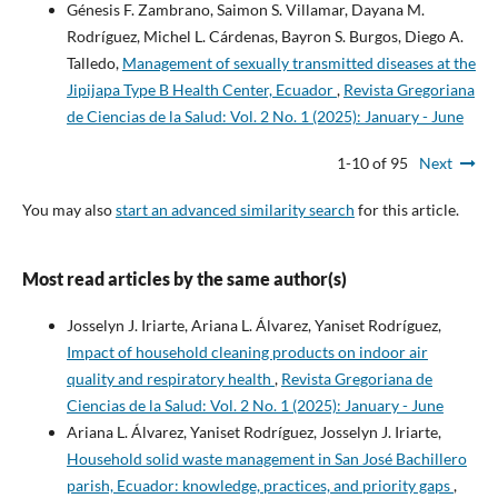
Génesis F. Zambrano, Saimon S. Villamar, Dayana M.
Rodríguez, Michel L. Cárdenas, Bayron S. Burgos, Diego A.
Talledo,
Management of sexually transmitted diseases at the
Jipijapa Type B Health Center, Ecuador
,
Revista Gregoriana
de Ciencias de la Salud: Vol. 2 No. 1 (2025): January - June
1-10 of 95
Next
You may also
start an advanced similarity search
for this article.
Most read articles by the same author(s)
Josselyn J. Iriarte, Ariana L. Álvarez, Yaniset Rodríguez,
Impact of household cleaning products on indoor air
quality and respiratory health
,
Revista Gregoriana de
Ciencias de la Salud: Vol. 2 No. 1 (2025): January - June
Ariana L. Álvarez, Yaniset Rodríguez, Josselyn J. Iriarte,
Household solid waste management in San José Bachillero
parish, Ecuador: knowledge, practices, and priority gaps
,