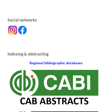
Social networks
Indexing & abstracting
Regional bibliographic databases