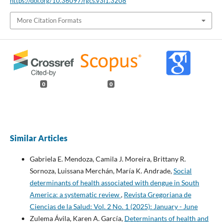
https://doi.org/10.36097/rgcs.v3i1.3208
More Citation Formats
0
0
Similar Articles
Gabriela E. Mendoza, Camila J. Moreira, Brittany R.
Sornoza, Luissana Merchán, María K. Andrade,
Social
determinants of health associated with dengue in South
America: a systematic review
,
Revista Gregoriana de
Ciencias de la Salud: Vol. 2 No. 1 (2025): January - June
Zulema Ávila, Karen A. García,
Determinants of health and