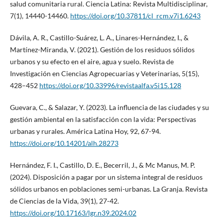
salud comunitaria rural. Ciencia Latina: Revista Multidisciplinar,
7(1), 14440-14460.
https://doi.org/10.37811/cl_rcm.v7i1.6243
Dávila, A. R., Castillo-Suárez, L. A., Linares-Hernández, I., &
Martínez-Miranda, V. (2021). Gestión de los residuos sólidos
urbanos y su efecto en el aire, agua y suelo. Revista de
Investigación en Ciencias Agropecuarias y Veterinarias, 5(15),
428–452
https://doi.org/10.33996/revistaalfa.v5i15.128
Guevara, C., & Salazar, Y. (2023). La influencia de las ciudades y su
gestión ambiental en la satisfacción con la vida: Perspectivas
urbanas y rurales. América Latina Hoy, 92, 67-94.
https://doi.org/10.14201/alh.28273
Hernández, F. I., Castillo, D. E., Becerril, J., & Mc Manus, M. P.
(2024). Disposición a pagar por un sistema integral de residuos
sólidos urbanos en poblaciones semi-urbanas. La Granja. Revista
de Ciencias de la Vida, 39(1), 27-42.
https://doi.org/10.17163/lgr.n39.2024.02